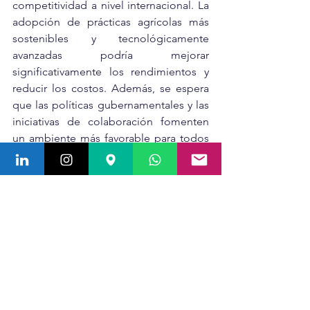
competitividad a nivel internacional. La 
adopción de prácticas agrícolas más 
sostenibles y tecnológicamente 
avanzadas podría mejorar 
significativamente los rendimientos y 
reducir los costos. Además, se espera 
que las políticas gubernamentales y las 
iniciativas de colaboración fomenten 
un ambiente más favorable para todos 
los involucrados en la cadena de valor 
del arroz.
Conclusión:
El 2024 se perfila como un año de 
cambios significativos y avances para el 
sector arrocero en Colombia. Las 
estrategias y planes de acción 
presentados proporcionan una base 
sólida para el crecimiento y la 